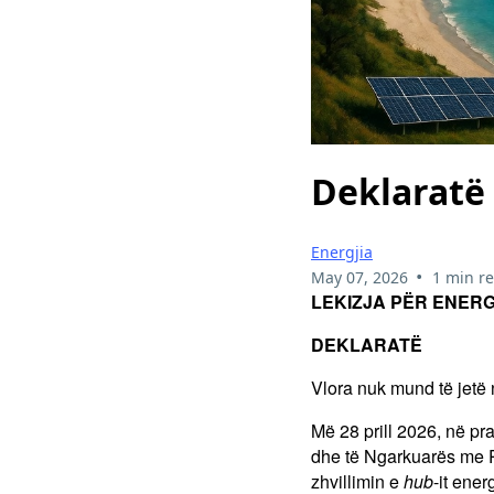
Deklaratë
Energjia
•
May 07, 2026
1 min r
LEKIZJA PËR ENERG
DEKLARATË
Vlora nuk mund të jetë
Më 28 prill 2026, në p
dhe të Ngarkuarës me 
zhvillimin e
hub
-it ene