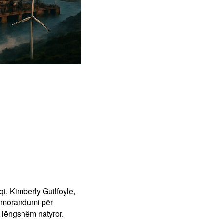
i, Kimberly Guilfoyle,
emorandumi për
ë lëngshëm natyror.