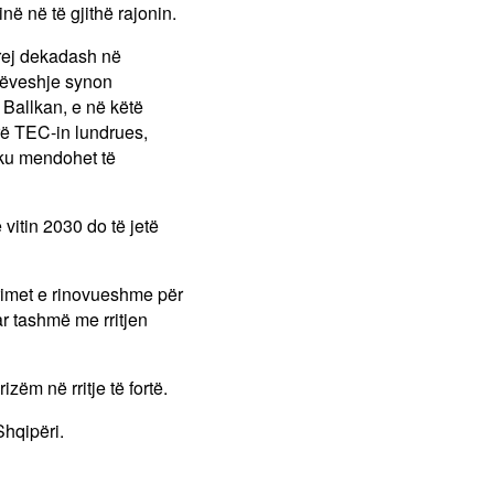
inë në të gjithë rajonin.
prej dekadash në
rrëveshje synon
Ballkan, e në këtë
rë TEC-in lundrues,
ku mendohet të
vitin 2030 do të jetë
rimet e rinovueshme për
r tashmë me rritjen
zëm në rritje të fortë.
Shqipëri.