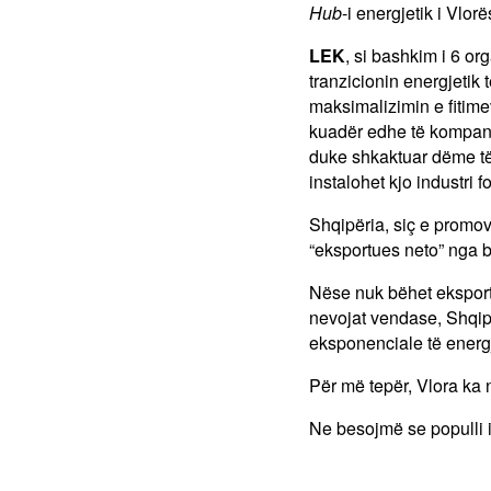
Hub
-i energjetik i Vlor
LEK
, si bashkim i 6 or
tranzicionin energjeti
maksimalizimin e fitim
kuadër edhe të kompa
duke shkaktuar dëme t
instalohet kjo industri fo
Shqipëria, siç e promov
“eksportues neto” nga 
Nëse nuk bëhet eksport
nevojat vendase, Shqipë
eksponenciale të energj
Për më tepër, Vlora ka n
Ne besojmë se populli i 