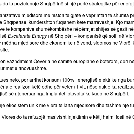
ës do ta pozicionojë Shqipërinë si një portë strategjike për energj
ganizatave mjedisore me histori të gjatë e veprimtari të shumta 
k të Shqipërisë, kundërshton fuqishëm këtë marrëveshje. Kjo ma
eve të kompanive shumëkombëshe nëpërmjet shitjes së gazit në 
nisë
Excelerate Energy
në Shqipëri – kompanisë që solli në Vlo
ë mëdha mjedisore dhe ekonomike në vend, sidomos në Vlorë, 
sile.
on vazhdimisht Qeveria në samite europiane e botërore, deri në 
burimet e rinovueshme.
ues neto, por arrihet konsum 100% i energjisë elektrike nga bu
ria e realizon këtë edhe për vetëm 1 vit, nëse nuk e ka realizua
isë së gjeneruar nga impiantet fotovoltaike kudo në Shqipëri.
jë ekosistem unik me vlera të larta mjedisore dhe tashmë një turi
Vlorës do ta refuzojë masivisht injektimin e këtij helmi fosil në 