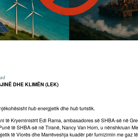
ead
JINË DHE KLIMËN (LEK)
 njëkohësisht
hub
energjetik dhe
hub
turistik.
rani të Kryeministrit Edi Rama, ambasadores së SHBA-së në Greq
Punë të SHBA-së në Tiranë, Nancy Van Horn, u nënshkruan M
rgjetik të Vlorës dhe Marrëveshja kuadër për furnizimin me gaz t